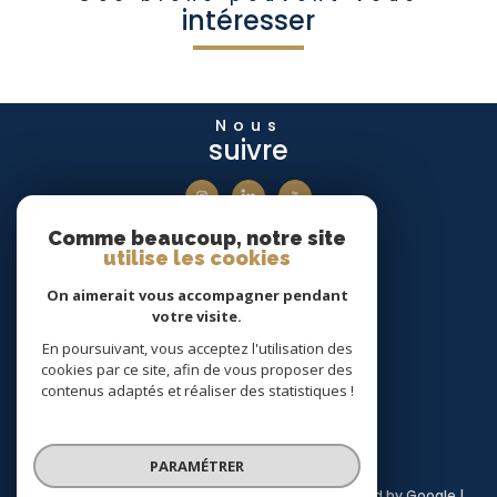
intéresser
Nous
suivre
Comme beaucoup, notre site
Nous
utilise les cookies
adhérons
On aimerait vous accompagner pendant
votre visite.
En poursuivant, vous acceptez l'utilisation des
cookies par ce site, afin de vous proposer des
Avis
Clients
contenus adaptés et réaliser des statistiques !
PARAMÉTRER
© 2026 | Tous droits réservés | Traduction powered by Google |