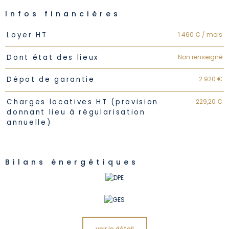
Infos financières
Caractéristiques
Valeurs
1 460 € / mois
Loyer HT
Non renseigné
Dont état des lieux
2 920 €
Dépot de garantie
229,20 €
Charges locatives HT (provision
donnant lieu à régularisation
annuelle)
Bilans énergétiques
voir le détail