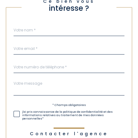
Ce bien vous
intéresse ?
Nom
Fieldset
*
par
défaut
email
*
Téléphone
*
Message
Fieldset
*
par
défaut
Validation
* Champs obligatoires
j'ai pris connaissance de la politique de confidentialité et des
informations relatives au traitement de mes données
personnelles*
Contacter l'agence