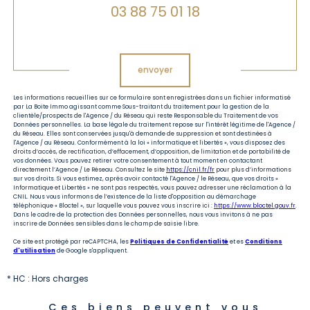
03 88 75 01 18
Validation
envoyer
Les informations recueillies sur ce formulaire sont enregistrées dans un fichier informatisé
par La Boite Immo agissant comme Sous-traitant du traitement pour la gestion de la
clientèle/prospects de l'Agence / du Réseau qui reste Responsable du Traitement de vos
Données personnelles. La base légale du traitement repose sur l'intérêt légitime de l'Agence /
du Réseau. Elles sont conservées jusqu'à demande de suppression et sont destinées à
l'Agence / au Réseau. Conformément à la loi « informatique et libertés », vous disposez des
droits d’accès, de rectification, d’effacement, d’opposition, de limitation et de portabilité de
vos données. Vous pouvez retirer votre consentement à tout moment en contactant
directement l’Agence / Le Réseau. Consultez le site
https://cnil.fr/fr
pour plus d’informations
sur vos droits. Si vous estimez, après avoir contacté l'Agence / le Réseau, que vos droits «
Informatique et Libertés » ne sont pas respectés, vous pouvez adresser une réclamation à la
CNIL. Nous vous informons de l’existence de la liste d'opposition au démarchage
téléphonique « Bloctel », sur laquelle vous pouvez vous inscrire ici :
https://www.bloctel.gouv.fr
.
Dans le cadre de la protection des Données personnelles, nous vous invitons à ne pas
inscrire de Données sensibles dans le champ de saisie libre.
Ce site est protégé par reCAPTCHA, les
Politiques de Confidentialité
et es
Conditions
d'utilisation
de Google s'appliquent.
* HC : Hors charges
Ces biens peuvent vous