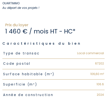
OUARTIMMO
Au départ de vos projets !
Prix du loyer
1 460 € / mois
HT - HC*
Caractéristiques du bien
Caractéristiques
Valeurs
Local commercial
Type de transac
67202
Code postal
106,60 m²
Surface habitable (m²)
106.6
Superficie (m²)
2024
Année de construction