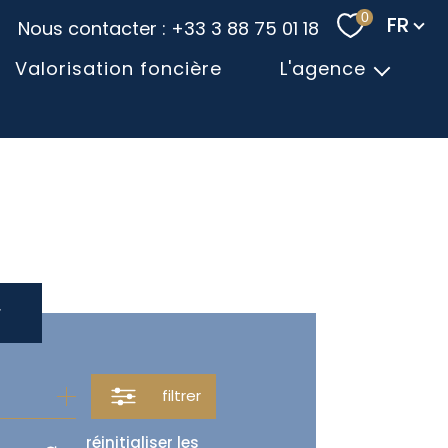
Langu
0
FR
Nous contacter : +33 3 88 75 01 18
Valorisation foncière
L'agence
L'équipe
Laissez votre avis
Contact
r
filtrer
réinitialiser les