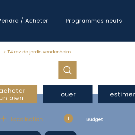
Vendre / Acheter
Programmes neufs
4
T4 rez de jardin vendenheim
acheter
louer
estime
un bien
de l'ancien
à l'année
1
Localisation
Budget
du neuf
de l'immo pro