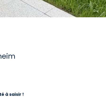
heim
 à saisir !