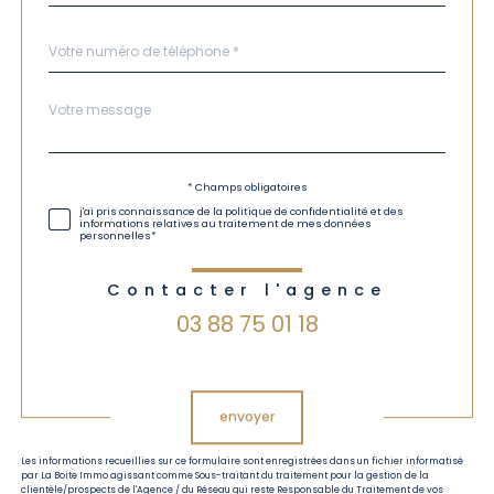
Téléphone
*
Message
Fieldset
*
par
défaut
Validation
* Champs obligatoires
j'ai pris connaissance de la politique de confidentialité et des
informations relatives au traitement de mes données
personnelles*
Contacter l'agence
03 88 75 01 18
Validation
envoyer
Les informations recueillies sur ce formulaire sont enregistrées dans un fichier informatisé
par La Boite Immo agissant comme Sous-traitant du traitement pour la gestion de la
clientèle/prospects de l'Agence / du Réseau qui reste Responsable du Traitement de vos