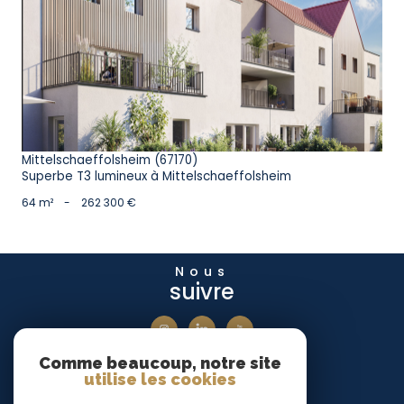
voir le bien
Mittelschaeffolsheim (67170)
Superbe T3 lumineux à Mittelschaeffolsheim
64 m²
-
262 300 €
Nous
suivre
Comme beaucoup, notre site
Nous
utilise les cookies
adhérons