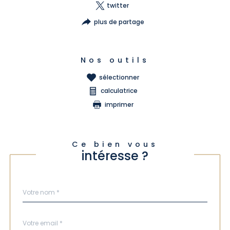
twitter
plus de partage
Nos outils
sélectionner
calculatrice
imprimer
Ce bien vous
intéresse ?
Nom
Fieldset
*
par
défaut
email
*