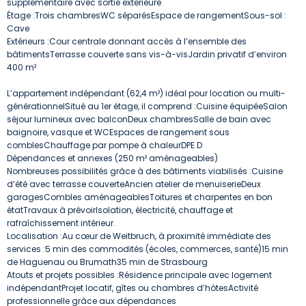
supplémentaire avec sortie extérieure
Étage :Trois chambresWC séparésEspace de rangementSous-sol :
Cave
Extérieurs :Cour centrale donnant accès à l’ensemble des
bâtimentsTerrasse couverte sans vis-à-visJardin privatif d’environ
400 m²
L’appartement indépendant (62,4 m²) idéal pour location ou multi-
générationnelSitué au 1er étage, il comprend :Cuisine équipéeSalon
séjour lumineux avec balconDeux chambresSalle de bain avec
baignoire, vasque et WCEspaces de rangement sous
comblesChauffage par pompe à chaleurDPE D
Dépendances et annexes (250 m² aménageables)
Nombreuses possibilités grâce à des bâtiments viabilisés :Cuisine
d’été avec terrasse couverteAncien atelier de menuiserieDeux
garagesCombles aménageablesToitures et charpentes en bon
étatTravaux à prévoirIsolation, électricité, chauffage et
rafraîchissement intérieur.
Localisation :Au cœur de Weitbruch, à proximité immédiate des
services :5 min des commodités (écoles, commerces, santé)15 min
de Haguenau ou Brumath35 min de Strasbourg
Atouts et projets possibles :Résidence principale avec logement
indépendantProjet locatif, gîtes ou chambres d’hôtesActivité
professionnelle grâce aux dépendances