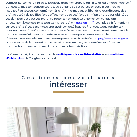
Données personnelles. La base légale du traitement repose sur l'intérêt légitime de l'Agence /
du Réseau. Elles sont conservées jusqu'à demande de suppression et sont destinées à
l'Agence / au Réseau. Conformément à la loi « informatique et libertés », vous disposez des
droits d’accès, de rectification, d’effacement, d’opposition, de limitation et de portabilité de
vos données. Vous pouvez retirer votre consentement à tout moment en contactant
directement l’Agence / Le Réseau. Consultez le site
https://cnil.fr/fr
pour plus d’informations
sur vos droits. Si vous estimez, après avoir contacté l'Agence / le Réseau, que vos droits «
Informatique et Libertés » ne sont pas respectés, vous pouvez adresser une réclamation à la
CNIL. Nous vous informons de l’existence de la liste d'opposition au démarchage
téléphonique « Bloctel », sur laquelle vous pouvez vous inscrire ici :
https://www.bloctel.gouv.fr
.
Dans le cadre de la protection des Données personnelles, nous vous invitons à ne pas
inscrire de Données sensibles dans le champ de saisie libre.
Ce site est protégé par reCAPTCHA, les
Politiques de Confidentialité
et es
Conditions
d'utilisation
de Google s'appliquent.
Ces biens peuvent vous
intéresser