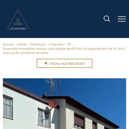
Accueil
Vente
Weitbruch
Propriete
T9
Ensemble immobilier maison individuelle de 118 5m2 et appartement de 62 4m2
avec jardin privatif et annexes
retour aux résultats