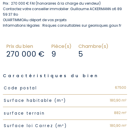
Prix : 270 000 € FAI (honoraires à la charge du vendeur)
Contactez votre conseiller immobilier :Guillaume ACKERMANN o6 89
59 37 8o
OUARTIMMOAu départ de vos projets
Informations légales : Risques consultables sur georisques.gouv.fr
Prix du bien
Pièce(s)
Chambre(s)
270 000 €
9
5
Caractéristiques du bien
Caractéristiques
Valeurs
67500
Code postal
180,90 m²
Surface habitable (m²)
882 m²
surface terrain
180,90 m²
Surface loi Carrez (m²)