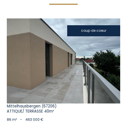
coup de coeur
voir le bien
Mittelhausbergen (67206)
ATTIQUE/ TERRASSE 40m²
86 m²
-
463 000 €