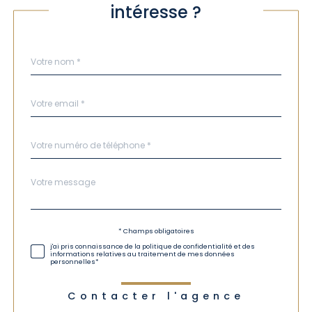
intéresse ?
Nom
Fieldset
*
par
défaut
email
*
Téléphone
*
Message
Fieldset
*
par
défaut
Validation
* Champs obligatoires
j'ai pris connaissance de la politique de confidentialité et des
informations relatives au traitement de mes données
personnelles*
Contacter l'agence