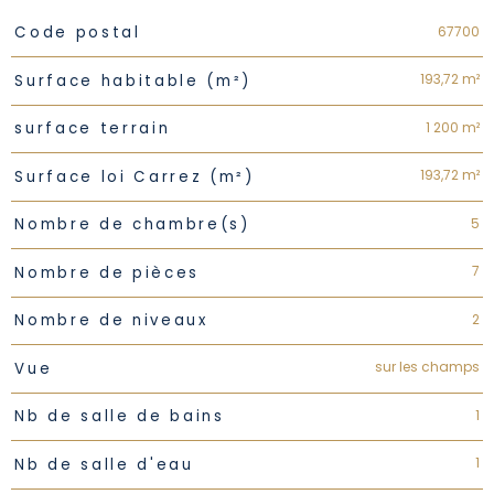
Caractéristiques
Valeurs
67700
Code postal
193,72 m²
Surface habitable (m²)
1 200 m²
surface terrain
193,72 m²
Surface loi Carrez (m²)
5
Nombre de chambre(s)
7
Nombre de pièces
2
Nombre de niveaux
sur les champs
Vue
1
Nb de salle de bains
1
Nb de salle d'eau