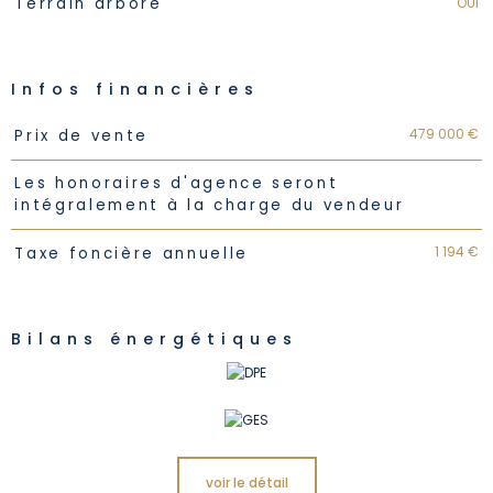
OUI
Terrain arboré
Infos financières
Caractéristiques
Valeurs
479 000 €
Prix de vente
Les honoraires d'agence seront
intégralement à la charge du vendeur
1 194 €
Taxe foncière annuelle
Bilans énergétiques
voir le détail