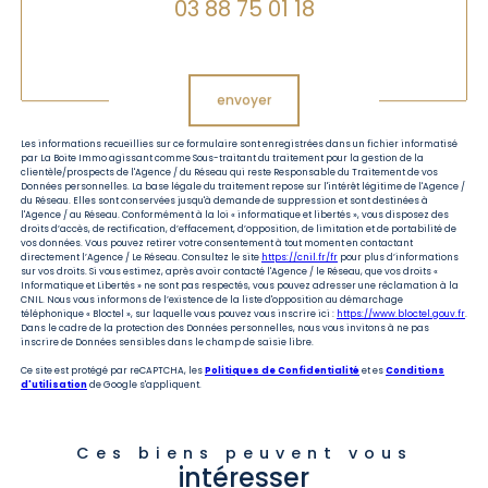
03 88 75 01 18
Validation
envoyer
Les informations recueillies sur ce formulaire sont enregistrées dans un fichier informatisé
par La Boite Immo agissant comme Sous-traitant du traitement pour la gestion de la
clientèle/prospects de l'Agence / du Réseau qui reste Responsable du Traitement de vos
Données personnelles. La base légale du traitement repose sur l'intérêt légitime de l'Agence /
du Réseau. Elles sont conservées jusqu'à demande de suppression et sont destinées à
l'Agence / au Réseau. Conformément à la loi « informatique et libertés », vous disposez des
droits d’accès, de rectification, d’effacement, d’opposition, de limitation et de portabilité de
vos données. Vous pouvez retirer votre consentement à tout moment en contactant
directement l’Agence / Le Réseau. Consultez le site
https://cnil.fr/fr
pour plus d’informations
sur vos droits. Si vous estimez, après avoir contacté l'Agence / le Réseau, que vos droits «
Informatique et Libertés » ne sont pas respectés, vous pouvez adresser une réclamation à la
CNIL. Nous vous informons de l’existence de la liste d'opposition au démarchage
téléphonique « Bloctel », sur laquelle vous pouvez vous inscrire ici :
https://www.bloctel.gouv.fr
.
Dans le cadre de la protection des Données personnelles, nous vous invitons à ne pas
inscrire de Données sensibles dans le champ de saisie libre.
Ce site est protégé par reCAPTCHA, les
Politiques de Confidentialité
et es
Conditions
d'utilisation
de Google s'appliquent.
Ces biens peuvent vous
intéresser