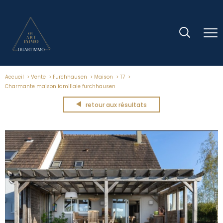
Accueil
Vente
Furchhausen
Maison
T7
Charmante maison familiale furchhausen
retour aux résultats