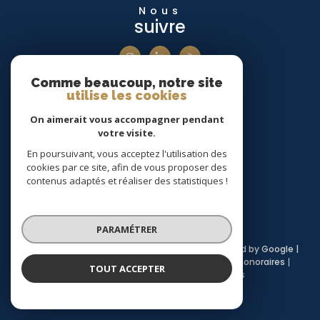
Nous
suivre
Comme beaucoup, notre site
Nous
utilise les cookies
adhérons
On aimerait vous accompagner pendant
votre visite.
En poursuivant, vous acceptez l'utilisation des
cookies par ce site, afin de vous proposer des
Avis
Clients
contenus adaptés et réaliser des statistiques !
PARAMÉTRER
© 2026 | Tous droits réservés | Traduction powered by Google |
Plan du site
Mentions légales
Admin
Nos honoraires
TOUT ACCEPTER
Partenaires
Politique RGPD
Cookies